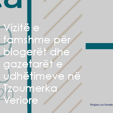
Vizitë e
famshme për
blogerët dhe
gazetarët e
udhëtimeve në
Tzoumerka
Veriore