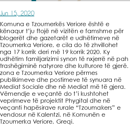
Jun 15, 2020
Komuna e Tzoumerkës Veriore është e
kënaqur t’ju ftojë në vizitën e famshme për
blogerët dhe gazetarët e udhëtimeve në
Tzoumerka Veriore, e cila do të zhvillohet
nga 17 korrik deri më 19 korrik 2020. Ky
udhëtim familjarizimi synon të nxjerrë në pah
trashëgiminë natyrore dhe kulturore të gjerë.
zona e Tzoumerka Veriore përmes
publikimeve dhe postimeve të synuara në
Mediat Sociale dhe në Mediat më të gjera.
Vëmendje e veçantë do t’i kushtohet
veprimeve të projektit Phygital dhe në
veçanti hapësirave rurale “Tzoumakers” e
vendosur në Kalentzi, në Komunën e
Tzoumerka Veriore, Greqi.