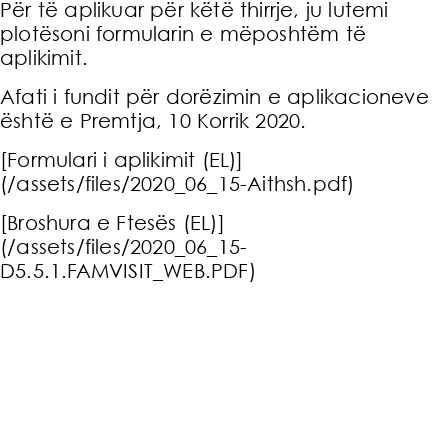
Për të aplikuar për këtë thirrje, ju lutemi
plotësoni formularin e mëposhtëm të
aplikimit.
Afati i fundit për dorëzimin e aplikacioneve
është e Premtja, 10 Korrik 2020.
[Formulari i aplikimit (EL)]
(/assets/files/2020_06_15-Aithsh.pdf)
[Broshura e Ftesës (EL)]
(/assets/files/2020_06_15-
D5.5.1.FAMVISIT_WEB.PDF)