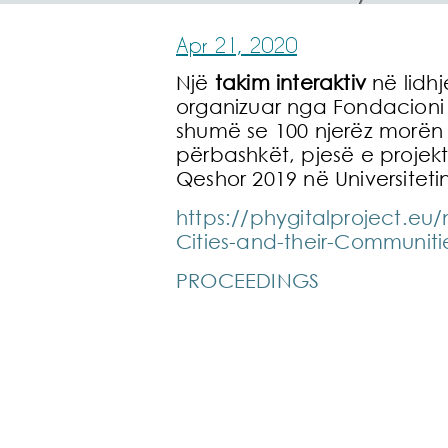
Apr 21, 2020
Një
takim interaktiv
në lidhj
organizuar nga Fondacioni Kë
shumë se 100 njerëz morën p
përbashkët, pjesë e projekti
Qeshor 2019 në Universiteti
https://phygitalproject.e
Cities-and-their-Communiti
PROCEEDINGS