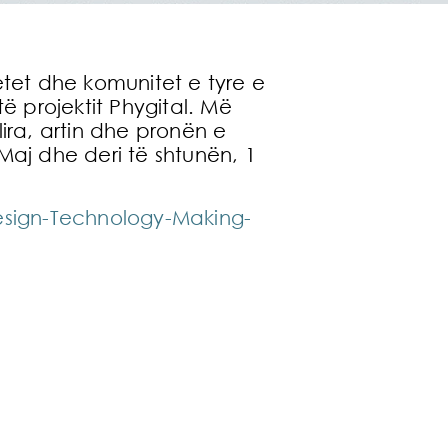
ytetet dhe komunitet e tyre e
të projektit Phygital. Më
lira, artin dhe pronën e
0 Maj dhe deri të shtunën, 1
esign-Technology-Making-