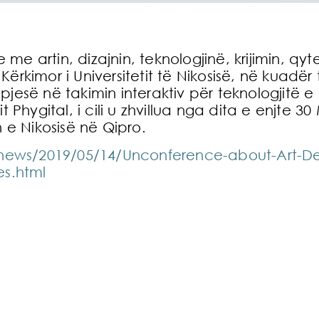
e me artin, dizajnin, teknologjinë, krijimin, q
rkimor i Universitetit të Nikosisë, në kuadër 
jesë në takimin interaktiv për teknologjitë e 
t Phygital, i cili u zhvillua nga dita e enjte 3
n e Nikosisë në Qipro.
u/news/2019/05/14/Unconference-about-Art-D
es.html