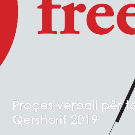
Proçes verbali për ta
Qershorit 2019