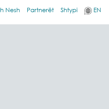
th Nesh
Partnerët
Shtypi
EN