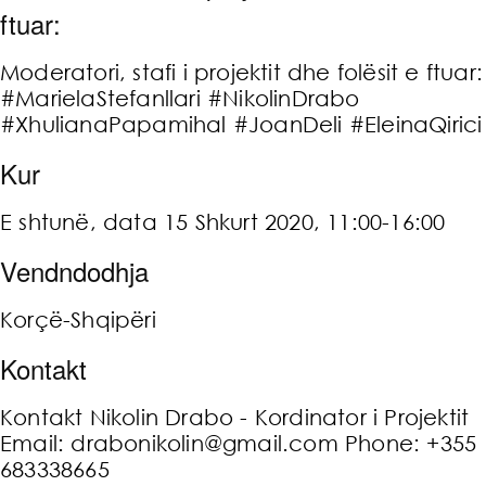
ftuar:
Moderatori, stafi i projektit dhe folësit e ftuar:
#MarielaStefanllari #NikolinDrabo
#XhulianaPapamihal #JoanDeli #EleinaQirici
Kur
E shtunë, data 15 Shkurt 2020, 11:00-16:00
Vendndodhja
Korçë-Shqipëri
Kontakt
Kontakt Nikolin Drabo - Kordinator i Projektit
Email: drabonikolin@gmail.com Phone: +355
683338665