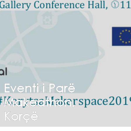
Eventi i Parë
Makeathon,
Korçë