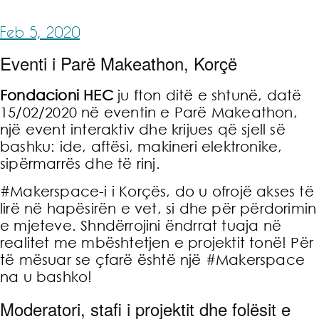
Feb 5, 2020
Eventi i Parë Makeathon, Korçë
Fondacioni HEC
ju fton ditë e shtunë, datë
15/02/2020 në eventin e Parë Makeathon,
një event interaktiv dhe krijues që sjell së
bashku: ide, aftësi, makineri elektronike,
sipërmarrës dhe të rinj.
#Makerspace-i i Korçës, do u ofrojë akses të
lirë në hapësirën e vet, si dhe për përdorimin
e mjeteve. Shndërrojini ëndrrat tuaja në
realitet me mbështetjen e projektit tonë! Për
të mësuar se çfarë është një #Makerspace
na u bashko!
Moderatori, stafi i projektit dhe folësit e